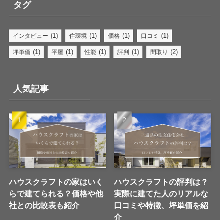
タグ
(1)
(1)
(1)
(1)
インタビュー
住環境
価格
口コミ
(1)
(1)
(1)
(1)
(2)
坪単価
平屋
性能
評判
間取り
人気記事
ハウスクラフトの家はいく
ハウスクラフトの評判は？
らで建てられる？価格や他
実際に建てた人のリアルな
社との比較表も紹介
口コミや特徴、坪単価を紹
介