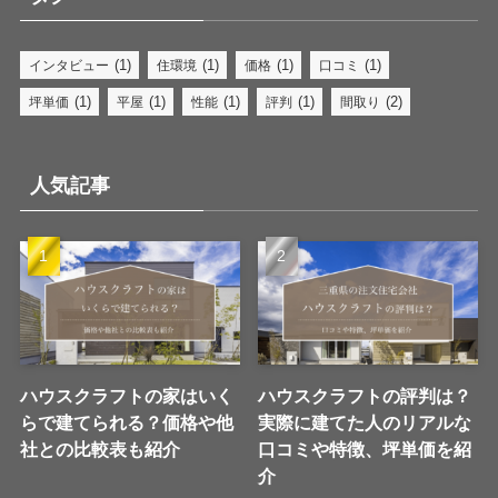
(1)
(1)
(1)
(1)
インタビュー
住環境
価格
口コミ
(1)
(1)
(1)
(1)
(2)
坪単価
平屋
性能
評判
間取り
人気記事
ハウスクラフトの家はいく
ハウスクラフトの評判は？
らで建てられる？価格や他
実際に建てた人のリアルな
社との比較表も紹介
口コミや特徴、坪単価を紹
介